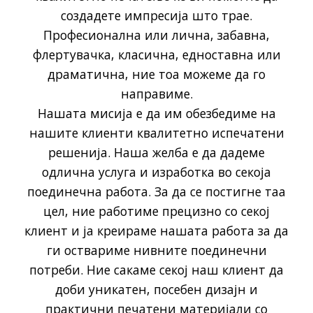
создадете импресија што трае.
Професионална или лична, забавна,
флертувачка, класична, едноставна или
драматична, ние тоа можеме да го
направиме.
Нашата мисија е да им обезбедиме на
нашите клиенти квалитетно испечатени
решенија. Наша желба е да дадеме
одлична услуга и изработка во секоја
поединечна работа. За да се постигне таа
цел, ние работиме прецизно со секој
клиент и ја креираме нашата работа за да
ги оствариме нивните поединечни
потреби. Ние сакаме секој наш клиент да
доби уникатен, посебен дизајн и
практични печатени материјали со