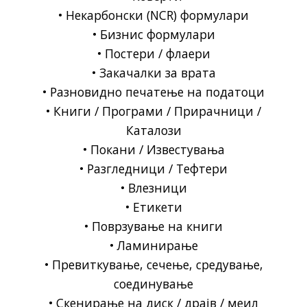
• Некарбонски (NCR) формулари
• Бизнис формулари
• Постери / флаери
• Закачалки за врата
• Разновидно печатење на податоци
• Книги / Програми / Прирачници /
Каталози
• Покани / Известувања
• Разгледници / Тефтери
• Влезници
• Етикети
• Поврзување на книги
• Ламинирање
• Превиткување, сечење, средување,
соединување
• Скенирање на диск / драјв / меил