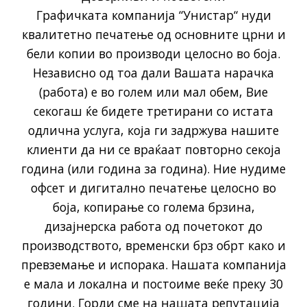
Графичката компанија “Унистар“ нуди
квалитетно печатење од основните црни и
бели копии во производи целосно во боја.
Независно од тоа дали Вашата нарачка
(работа) е во голем или мал обем, Вие
секогаш ќе бидете третирани со истата
одлична услуга, која ги задржува нашите
клиенти да ни се враќаат повторно секоја
година (или година за година). Ние нудиме
офсет и дигитално печатење целосно во
боја, копирање со голема брзина,
дизајнерска работа од почетокот до
производството, временски брз обрт како и
превземање и испорака. Нашата компанија
е мала и локална и постоиме веќе преку 30
години. Горди сме на нашата репутација