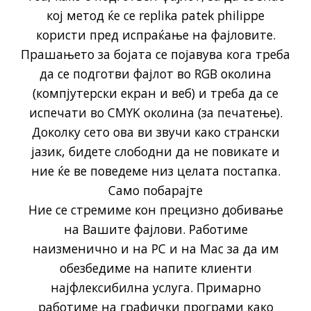
кој метод ќе се
replika patek philippe
користи пред испраќање на фајловите.
Прашањето за бојата се појавува кога треба
да се подготви фајлот во RGB околина
(компјутерски екран и веб) и треба да се
испечати во CMYK околина (за печатење).
Доколку сето ова ви звучи како странски
јазик, бидете слободни да не повикате и
ние ќе ве поведеме низ целата постапка.
Само побарајте
Ние се стремиме кон прецизно добивање
на Вашите фајлови. Работиме
наизменично и на PC и на Mac за да им
обезбедиме на напите клиенти
најфлексибилна услуга. Примарно
работиме на графички програми како