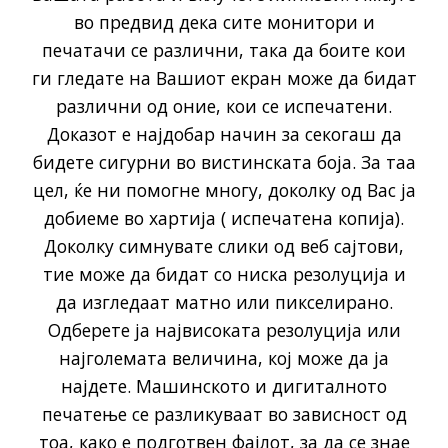
во предвид дека сите монитори и
печатачи се различни, така да боите кои
ги гледате на Вашиот екран може да бидат
различни од оние, кои се испечатени.
Доказот е најдобар начин за секогаш да
бидете сигурни во вистинската боја. За таа
цел, ќе ни помогне многу, доколку од Вас ја
добиеме во хартија ( испечатена копија).
Доколку симнувате слики од веб сајтови,
тие може да бидат со ниска резолуција и
да изгледаат матно или пикселирано.
Одберете ја највисоката резолуција или
најголемата величина, кој може да ја
најдете. Машинското и дигиталното
печатење се разликуваат во зависност од
тоа, како е подготвен фајлот, за да се знае