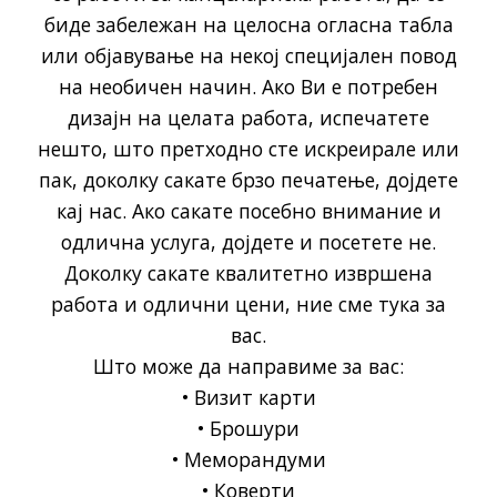
биде забележан на целосна огласна табла
или објавување на некој специјален повод
на необичен начин. Ако Ви е потребен
дизајн на целата работа, испечатете
нешто, што претходно сте искреирале или
пак, доколку сакате брзо печатење, дојдете
кај нас. Ако сакате посебно внимание и
одлична услуга, дојдете и посетете не.
Доколку сакате квалитетно извршена
работа и одлични цени, ние сме тука за
вас.
Што може да направиме за вас:
• Визит карти
• Брошури
• Меморандуми
• Коверти