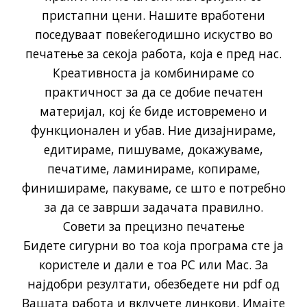
пристапни цени. Нашите вработени
поседуваат повеќегодишно искуство во
печатење за секоја работа, која е пред нас.
Креативноста ја комбинираме со
практичност за да се добие печатен
материјал, кој ќе биде истовремено и
функционален и убав. Ние дизајнираме,
едитираме, пишуваме, докажуваме,
печатиме, ламинираме, копираме,
финишираме, пакуваме, се што е потребно
за да се заврши задачата правилно.
Совети за прецизно печатење
Бидете сигурни во тоа која програма сте ја
користеле и дали е тоа PC или Mac. За
најдобри резултати, обезбедете ни pdf од
Вашата работа и вклучете линкови. Имајте