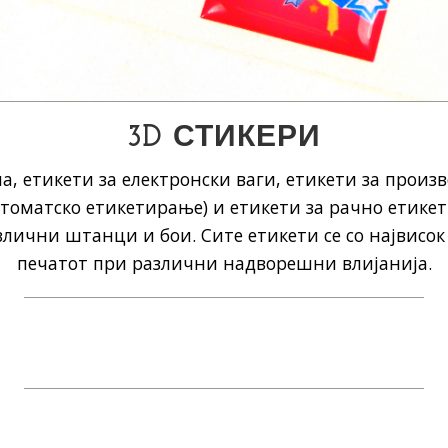
3D СТИКЕРИ
а, етикети за електронски ваги, етикети за произ
томатско етикетирање) и етикети за рачно етике
лични штанци и бои. Сите етикети се со највисок
печатот при различни надворешни влијанија.